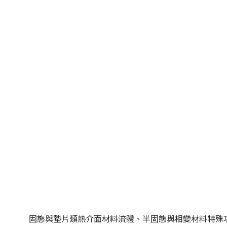
固態與墊片類熱介面材料
流體、半固態與相變材料
特殊