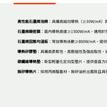
高性能石墨烯泡棉
：具備高縱向導熱（≥30W/mK
石墨烯緻密膜
：面內導熱高達≥1500W/mK，適用
石墨烯固態均溫板
：等效導熱係數≥800W/mK，
導熱矽膠墊
：具備高柔軟性、高壓縮性及強自黏性，
碳纖維導熱墊
：新型輕量化定向型墊片，提供垂直方
無矽導熱片
：採用丙烯酸基材，無矽油析出風險且具