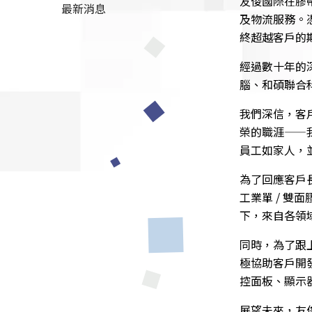
友俊國際在膠
最新消息
及物流服務。
終超越客戶的
經過數十年的
腦、和碩聯合
我們深信，客
榮的職涯——
員工如家人，
為了回應客戶
工業單 / 雙
下，來自各領
同時，為了跟
極協助客戶開
控面板、顯示
展望未來，友