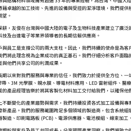
帶與結構材料領域擁有超過 35 年的專業經驗，為台灣、中國大
憑藉卓越的加工技術、先進的設備與受控的潔淨環境，我們提供
期望。
深耕，友俊在台灣與中國大陸的電子及生物科技產業建立了廣泛
科技及台達電子等業界領導者的長期信賴供應商。
戶與員工是支撐公司的兩大支柱。因此，我們持續的使命是為客
我們將此理念視為企業成功的真正基石。我們仔細分析客戶面臨
並與他們共享公司的利潤成果。
長期以來對我們服務與專業的信任，我們致力於提供全方位、一站
面膠帶、3M 光學膜、親水膜、導電材料應用、LED 雷射組件
域的產品經理皆樂於將其客製化材料加工交付給我們，以確保他
上不斷變化的產業趨勢與需求，我們持續投資各式加工設備與專
發新產品。我們的服務範圍跨足多個領域的製造商，包含系統組
器製造、印刷電路板 (PCB)、電源供應器、電池模組、線束加
俊期盼與客戶及員工共同成長，分享國際產業洞察。我們將致力